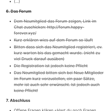
(…)
6. Das Forum
Dem Neumitglied das Forum zeigen, Link im
Chat zuschicken: http://forum.happy-
forever.xyz/
Kurz erklären wies auf dem Forum so läuft
Bitten dass sich das Neumitglied registriert, ev.
kurz warten bis das gemacht wurde. (nicht zu
viel Druck darauf ausüben)
Die Registration ist jedoch keine Pflicht
Das Neumitglied bitten sich bei Neue Mitglieder
im Forum kurz vorzustellen, ein paar Sätze,
mehr ist auch sehr erwünscht. Ist jedoch auch
keine Pflicht!
7. Abschluss
Offene Fragen klären «
Hast du noch Fragen,