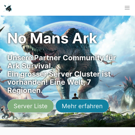
No Mans Ark
Unsere Partner Community für
Ark Survival.
Ein grosser Server Cluster ist
vorhanden! Eine Welt, 7
Regionen.
Server Liste
Mehr erfahren